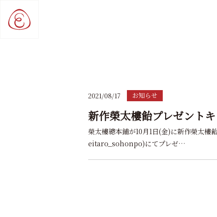
お知らせ
2021/08/17
新作榮太樓飴プレゼントキ
榮太樓總本鋪が10月1日(金)に新作榮太樓飴
eitaro_sohonpo)にてプレゼ…